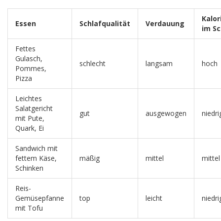
Kalo
Essen
Schlafqualität
Verdauung
im Sc
Fettes
Gulasch,
schlecht
langsam
hoch
Pommes,
Pizza
Leichtes
Salatgericht
gut
ausgewogen
niedri
mit Pute,
Quark, Ei
Sandwich mit
fettem Käse,
mäßig
mittel
mittel
Schinken
Reis-
Gemüsepfanne
top
leicht
niedri
mit Tofu