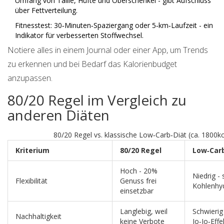
Umfang von Taille, Hüfte und Oberschenkel - gibt Aufschluss
über Fettverteilung.
Fitnesstest: 30‑Minuten‑Spaziergang oder 5‑km‑Laufzeit - ein
Indikator für verbesserten Stoffwechsel.
Notiere alles in einem Journal oder einer App, um Trends
zu erkennen und bei Bedarf das Kalorienbudget
anzupassen.
80/20 Regel im Vergleich zu
anderen Diäten
80/20 Regel vs. klassische Low‑Carb‑Diät (ca. 1800kc
Kriterium
80/20 Regel
Low‑Carb
Hoch - 20%
Niedrig - 
Flexibilität
Genuss frei
Kohlenhy
einsetzbar
Langlebig, weil
Schwierig 
Nachhaltigkeit
keine Verbote
Jo‑Jo‑Effe