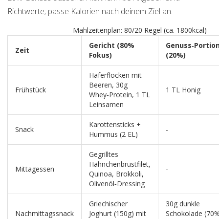
Richtwerte; passe Kalorien nach deinem Ziel an.
Mahlzeitenplan: 80/20 Regel (ca. 1800kcal)
Gericht (80%
Genuss‑Portio
Zeit
Fokus)
(20%)
Haferflocken mit
Beeren, 30g
Frühstück
1 TL Honig
Whey‑Protein, 1 TL
Leinsamen
Karottensticks +
Snack
-
Hummus (2 EL)
Gegrilltes
Hähnchenbrustfilet,
Mittagessen
-
Quinoa, Brokkoli,
Olivenöl‑Dressing
Griechischer
30g dunkle
Nachmittagssnack
Joghurt (150g) mit
Schokolade (70