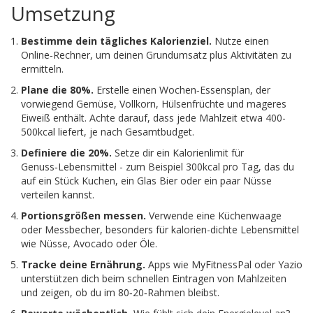
Umsetzung
Bestimme dein tägliches Kalorienziel.
Nutze einen
Online‑Rechner, um deinen Grundumsatz plus Aktivitäten zu
ermitteln.
Plane die 80%.
Erstelle einen Wochen‑Essensplan, der
vorwiegend Gemüse, Vollkorn, Hülsenfrüchte und mageres
Eiweiß enthält. Achte darauf, dass jede Mahlzeit etwa 400-
500kcal liefert, je nach Gesamtbudget.
Definiere die 20%.
Setze dir ein Kalorienlimit für
Genuss‑Lebensmittel - zum Beispiel 300kcal pro Tag, das du
auf ein Stück Kuchen, ein Glas Bier oder ein paar Nüsse
verteilen kannst.
Portionsgrößen messen.
Verwende eine Küchenwaage
oder Messbecher, besonders für kalorien-dichte Lebensmittel
wie Nüsse, Avocado oder Öle.
Tracke deine Ernährung.
Apps wie MyFitnessPal oder Yazio
unterstützen dich beim schnellen Eintragen von Mahlzeiten
und zeigen, ob du im 80‑20‑Rahmen bleibst.