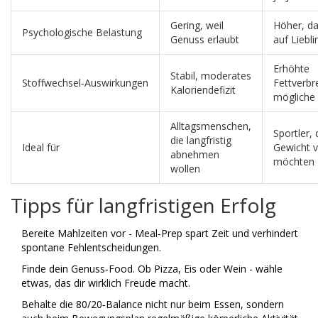
Gering, weil
Höher, da
Psychologische Belastung
Genuss erlaubt
auf Liebl
Erhöhte
Stabil, moderates
Stoffwechsel‑Auswirkungen
Fettverbr
Kaloriendefizit
mögliche 
Alltagsmenschen,
Sportler, 
die langfristig
Ideal für
Gewicht v
abnehmen
möchten
wollen
Tipps für langfristigen Erfolg
Bereite Mahlzeiten vor - Meal‑Prep spart Zeit und verhindert
spontane Fehlentscheidungen.
Finde dein Genuss‑Food. Ob Pizza, Eis oder Wein - wähle
etwas, das dir wirklich Freude macht.
Behalte die 80/20‑Balance nicht nur beim Essen, sondern