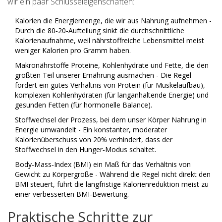
wir ein paar Schlüsseleigenschaften:
Kalorien
die Energiemenge, die wir aus Nahrung aufnehmen
-
Durch die 80‑20‑Aufteilung sinkt die durchschnittliche
Kalorienaufnahme, weil nährstoffreiche Lebensmittel meist
weniger Kalorien pro Gramm haben.
Makronährstoffe
Proteine, Kohlenhydrate und Fette, die den
größten Teil unserer Ernährung ausmachen
- Die Regel
fördert ein gutes Verhältnis von Protein (für Muskelaufbau),
komplexen Kohlenhydraten (für langanhaltende Energie) und
gesunden Fetten (für hormonelle Balance).
Stoffwechsel
der Prozess, bei dem unser Körper Nahrung in
Energie umwandelt
- Ein konstanter, moderater
Kalorienüberschuss von 20% verhindert, dass der
Stoffwechsel in den Hunger‑Modus schaltet.
Body‑Mass‑Index (BMI)
ein Maß für das Verhältnis von
Gewicht zu Körpergröße
- Während die Regel nicht direkt den
BMI steuert, führt die langfristige Kalorienreduktion meist zu
einer verbesserten BMI‑Bewertung.
Praktische Schritte zur