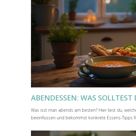
ABENDESSEN: WAS SOLLTEST 
Was isst man abends am besten? Hier liest du, welche
beeinflussen und bekommst konkrete Essens-Tipps f