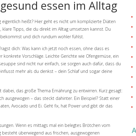
 gesund essen im Alltag
 eigentlich heißt? Hier geht es nicht um komplizierte Diäten
klare Tipps, die du direkt im Alltag umsetzen kannst. Du
e bekommst und dich rundum wohler fühlst.
fragst dich: Was kann ich jetzt noch essen, ohne dass es
 konkrete Vorschläge. Leichte Gerichte wie Ofengemüse, ein
esuppe sind nicht nur einfach, sie sorgen auch dafür, dass du
influsst mehr als du denkst – dein Schlaf und sogar deine
lft dabei, das große Thema Ernährung zu entwirren. Kurz gesagt:
ch ausgewogen – das steckt dahinter. Ein Beispiel? Statt einer
aten, Avocado und Ei. Geht fix, hat Power und gibt dir das
Lösungen. Wenn es mittags mal ein belegtes Brötchen vom
ng besteht überwiegend aus frischen, ausgewogenen