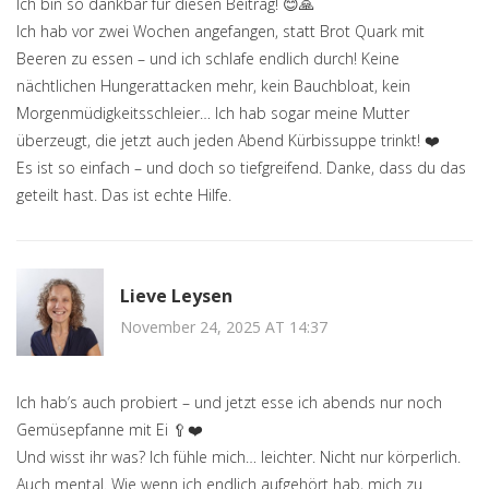
Ich bin so dankbar für diesen Beitrag! 😊🙏
Ich hab vor zwei Wochen angefangen, statt Brot Quark mit
Beeren zu essen – und ich schlafe endlich durch! Keine
nächtlichen Hungerattacken mehr, kein Bauchbloat, kein
Morgenmüdigkeitsschleier… Ich hab sogar meine Mutter
überzeugt, die jetzt auch jeden Abend Kürbissuppe trinkt! ❤️
Es ist so einfach – und doch so tiefgreifend. Danke, dass du das
geteilt hast. Das ist echte Hilfe.
Lieve Leysen
November 24, 2025 AT 14:37
Ich hab’s auch probiert – und jetzt esse ich abends nur noch
Gemüsepfanne mit Ei 🥄❤️
Und wisst ihr was? Ich fühle mich… leichter. Nicht nur körperlich.
Auch mental. Wie wenn ich endlich aufgehört hab, mich zu