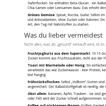
Haferflocken. Sie enthalten Beta-Glucan - ein Balla
Chia-Samen oder Leinsamen dazu. Das erhöht den 
Grünes Gemüse
: Spinat, Rucola, Gurke. Selten i
und Antioxidantien, ohne Zucker oder Kalorien. Ein 
Art, den Tag mit Nährstoffen zu starten.
Was du lieber vermeidest
Nicht alles, was als „gesund“ verkauft wird, ist es
Fruchtjoghurts aus dem Supermarkt
: 10-15 Gr
Zucker kommt aus Fruchtzusätzen, nicht aus der Fr
Toast mit Marmelade oder Honig
: Ein einfach
verarbeitet das wie Zuckerwasser - kein Protein, kein
bist hungrig.
Frühstücksflocken
: Selbst „Vollkorn“-Sorten sin
angereichert. Der Ballaststoffgehalt ist niedrig, di
Obst allein
: Bananen, Äpfel, Trauben - sie sind ge
oder Fett wird der Zucker schnell aufgenommen. Iss
Kaffee auf nüchternen Magen
: Koffein steige