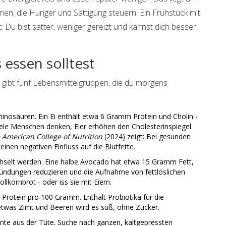
nen, die Hunger und Sättigung steuern. Ein Frühstück mit
t: Du bist satter, weniger gereizt und kannst dich besser
 essen solltest
es gibt fünf Lebensmittelgruppen, die du morgens
Aminosäuren. Ein Ei enthält etwa 6 Gramm Protein und Cholin -
Viele Menschen denken, Eier erhöhen den Cholesterinspiegel.
e American College of Nutrition
(2024) zeigt: Bei gesunden
inen negativen Einfluss auf die Blutfette.
chselt werden. Eine halbe Avocado hat etwa 15 Gramm Fett,
tzündungen reduzieren und die Aufnahme von fettlöslichen
ollkornbrot - oder iss sie mit Eiern.
Protein pro 100 Gramm. Enthält Probiotika für die
twas Zimt und Beeren wird es süß, ohne Zucker.
iante aus der Tüte. Suche nach ganzen, kaltgepressten