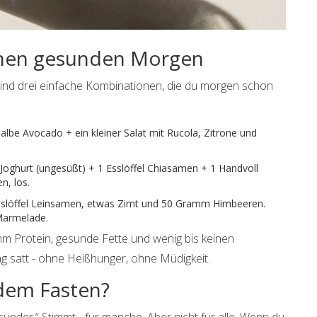
einen gesunden Morgen
sind drei einfache Kombinationen, die du morgen schon
halbe Avocado + ein kleiner Salat mit Rucola, Zitrone und
Joghurt (ungesüßt) + 1 Esslöffel Chiasamen + 1 Handvoll
n, los.
sslöffel Leinsamen, etwas Zimt und 50 Gramm Himbeeren.
 Marmelade.
m Protein, gesunde Fette und wenig bis keinen
ag satt - ohne Heißhunger, ohne Müdigkeit.
ndem Fasten?
esünder.“ Stimmt - für manche. Aber nicht für alle. Wenn du