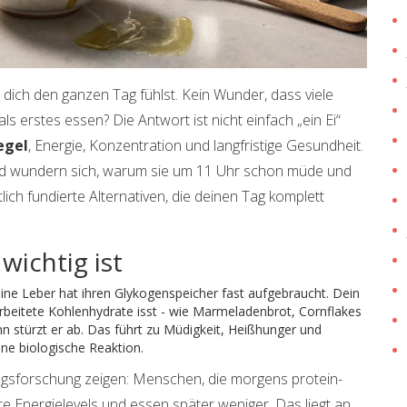
 dich den ganzen Tag fühlst. Kein Wunder, dass viele
 erstes essen? Die Antwort ist nicht einfach „ein Ei“
egel
, Energie, Konzentration und langfristige Gesundheit.
und wundern sich, warum sie um 11 Uhr schon müde und
lich fundierte Alternativen, die deinen Tag komplett
wichtig ist
eine Leber hat ihren Glykogenspeicher fast aufgebraucht. Dein
arbeitete Kohlenhydrate isst - wie Marmeladenbrot, Cornflakes
nn stürzt er ab. Das führt zu Müdigkeit, Heißhunger und
ine biologische Reaktion.
ngsforschung zeigen: Menschen, die morgens protein-
re Energielevels und essen später weniger. Das liegt an