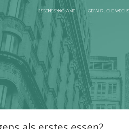
ESSENSSYNONYME
GEFÄHRLICHE WECH
ens als erstes essen?