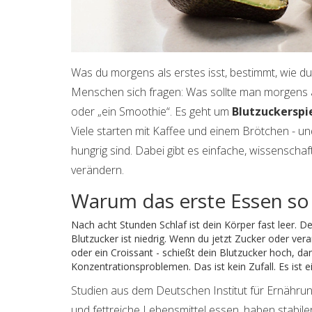
Was du morgens als erstes isst, bestimmt, wie du
Menschen sich fragen: Was sollte man morgens als
oder „ein Smoothie“. Es geht um
Blutzuckerspi
Viele starten mit Kaffee und einem Brötchen - 
hungrig sind. Dabei gibt es einfache, wissenschaft
verändern.
Warum das erste Essen so 
Nach acht Stunden Schlaf ist dein Körper fast leer. D
Blutzucker ist niedrig. Wenn du jetzt Zucker oder ver
oder ein Croissant - schießt dein Blutzucker hoch, da
Konzentrationsproblemen. Das ist kein Zufall. Es ist e
Studien aus dem Deutschen Institut für Ernähru
und fettreiche Lebensmittel essen, haben stabile