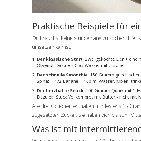
Praktische Beispiele für 
Du brauchst keine stundenlang zu kochen. Hier 
umsetzen kannst:
Der klassische Start
: Zwei gekochte Eier + eine 
Olivenöl. Dazu ein Glas Wasser mit Zitrone.
Der schnelle Smoothie
: 150 Gramm griechischer 
Spinat + 1/2 Banane + 100 ml Wasser. Mixen, trinke
Der herzhafte Snack
: 100 Gramm Quark mit 1 E
Dazu ein Stück Vollkornbrot mit Butter - nicht mit
Alle drei Optionen enthalten mindestens 15 Gram
zugesetzten Zucker. Sie halten dich bis zum Mitt
Was ist mit Intermittiere
Viele sagen: „Ich esse erst um 12 Uhr - das ist g