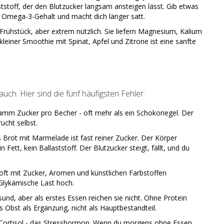
ststoff, der den Blutzucker langsam ansteigen lässt. Gib etwas
Omega-3-Gehalt und macht dich länger satt.
m Frühstück, aber extrem nützlich. Sie liefern Magnesium, Kalium
kleiner Smoothie mit Spinat, Apfel und Zitrone ist eine sanfte
 auch. Hier sind die fünf häufigsten Fehler:
amm Zucker pro Becher - oft mehr als ein Schokoriegel. Der
ucht selbst.
es Brot mit Marmelade ist fast reiner Zucker. Der Körper
 Fett, kein Ballaststoff. Der Blutzucker steigt, fällt, und du
d oft mit Zucker, Aromen und künstlichen Farbstoffen
e Glykämische Last hoch.
sund, aber als erstes Essen reichen sie nicht. Ohne Protein
 Obst als Ergänzung, nicht als Hauptbestandteil.
rt Cortisol - das Stresshormon. Wenn du morgens ohne Essen