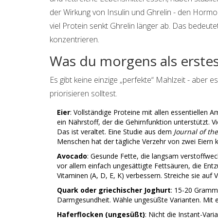
der Wirkung von Insulin und Ghrelin - den Hormo
viel Protein senkt Ghrelin länger ab. Das bedeute
konzentrieren.
Was du morgens als erstes
Es gibt keine einzige „perfekte“ Mahlzeit - aber 
priorisieren solltest.
Eier
: Vollständige Proteine mit allen essentiellen 
ein Nährstoff, der die Gehirnfunktion unterstützt. 
Das ist veraltet. Eine Studie aus dem
Journal of th
Menschen hat der tägliche Verzehr von zwei Eiern ke
Avocado
: Gesunde Fette, die langsam verstoffwe
vor allem einfach ungesättigte Fettsäuren, die En
Vitaminen (A, D, E, K) verbessern. Streiche sie auf V
Quark oder griechischer Joghurt
: 15-20 Gramm 
Darmgesundheit. Wähle ungesüßte Varianten. Mit e
Haferflocken (ungesüßt)
: Nicht die Instant-Var