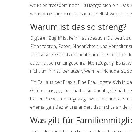
weißt es trotzdem noch. Du loggst dich ein. Das is
wenn du es nur einmal machst. Selbst wenn sie e
Warum ist das so streng?
Digitaler Zugriff ist kein Hausbesuch. Du betritts
Finanzdaten, Fotos, Nachrichten und Verhaltensmu
Die Gesetze schützen nicht nur die Daten, sonder
automatisch uneingeschränkten Zugang. Es ist 
nicht um ihn zu benutzen, wenn er nicht da ist, s
Ein Fall aus der Praxis: Eine Frau loggte sich in
Geld er ausgegeben hatte. Sie dachte, sie hätte 
hatten. Sie wurde angeklagt, weil sie keine Zusti
ehemaligen Beziehung ändert das nichts an der Re
Was gilt für Familienmitgl
Eltern denken oft: „Ich bin doch der Elternteil, ic