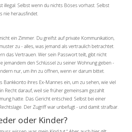
t illegal. Selbst wenn du nichts Böses vorhast. Selbst
s nie herausfindet.
t nicht ein Zimmer. Du greifst auf private Kommunikation,
ster zu - alles, was jemand als vertraulich betrachtet.
n das Vertrauen. Wer sein Passwort teilt, gibt nicht
wie jemandem den Schlüssel zu seiner Wohnung geben -
ondern nur, um ihn zu öffnen, wenn er darum bittet.
 das Bankkonto ihres Ex-Mannes ein, um zu sehen, wie viel
ein Recht darauf, weil sie früher gemeinsam gezahlt
mmung hatte. Das Gericht entschied: Selbst bei einer
chtslage. Der Zugriff war unbefugt - und damit strafbar.
ieder oder Kinder?
h muss wissen, was mein Kind tut.“ Aber auch hier gilt: