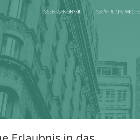
ESSENSSYNONYME
GEFÄHRLICHE WECH
hne Erlaubnis in das