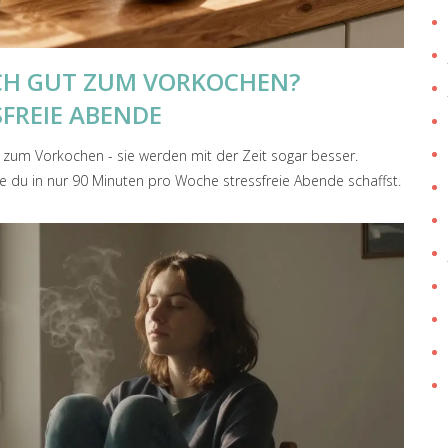
ICH GUT ZUM VORKOCHEN?
SFREIE ABENDE
 zum Vorkochen - sie werden mit der Zeit sogar besser.
ie du in nur 90 Minuten pro Woche stressfreie Abende schaffst.