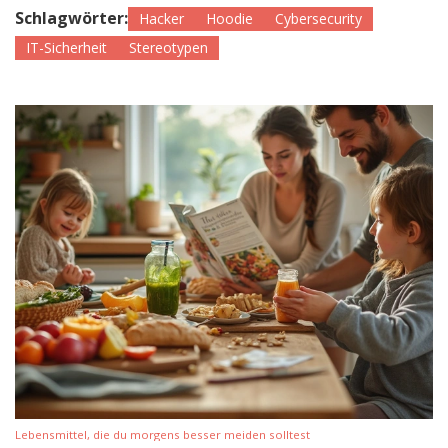
Schlagwörter:
Hacker
Hoodie
Cybersecurity
IT-Sicherheit
Stereotypen
Lebensmittel, die du morgens besser meiden solltest