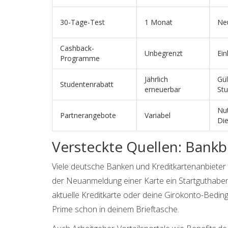
30-Tage-Test
1 Monat
Ne
Cashback-
Unbegrenzt
Ein
Programme
Jährlich
Gül
Studentenrabatt
erneuerbar
St
Nu
Partnerangebote
Variabel
Di
Versteckte Quellen: Bankb
Viele deutsche Banken und Kreditkartenanbieter
der Neuanmeldung einer Karte ein Startguthaben
aktuelle Kreditkarte oder deine Girokonto-Bedin
Prime schon in deinem Brieftasche.