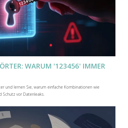
ÖRTER: WARUM '123456' IMMER
ter und lernen Sie, warum einfache Kombinationen wie
nd Schutz vor Datenleaks.