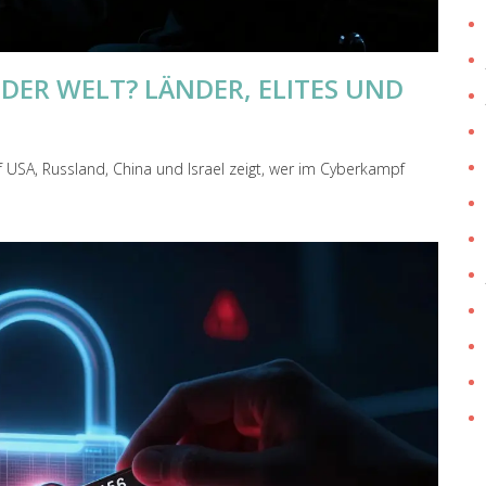
DER WELT? LÄNDER, ELITES UND
 USA, Russland, China und Israel zeigt, wer im Cyberkampf