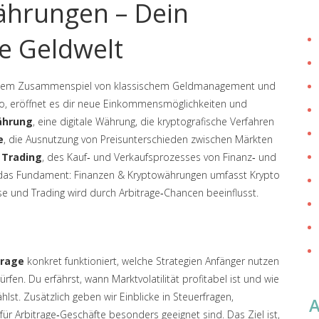
ährungen – Dein
le Geldwelt
em Zusammenspiel von klassischem Geldmanagement und
to
, eröffnet es dir neue Einkommensmöglichkeiten und
ährung
,
eine digitale Währung, die kryptografische Verfahren
e
,
die Ausnutzung von Preisunterschieden zwischen Märkten
s
Trading
,
des Kauf‑ und Verkaufsprozesses von Finanz‑ und
 das Fundament: Finanzen & Kryptowährungen umfasst Krypto
sse und Trading wird durch Arbitrage‑Chancen beeinflusst.
trage
konkret funktioniert, welche Strategien Anfänger nutzen
en. Du erfährst, wann Marktvolatilität profitabel ist und wie
st. Zusätzlich geben wir Einblicke in Steuerfragen,
r Arbitrage‑Geschäfte besonders geeignet sind. Das Ziel ist,