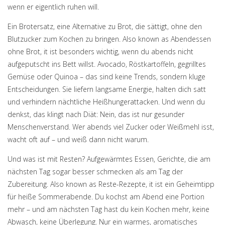
wenn er eigentlich ruhen will.
Ein
Brotersatz
,
eine Alternative zu Brot, die sättigt, ohne den
Blutzucker zum Kochen zu bringen
. Also known as
Abendessen
ohne Brot
, it ist besonders wichtig, wenn du abends nicht
aufgeputscht ins Bett willst. Avocado, Röstkartoffeln, gegrilltes
Gemüse oder Quinoa – das sind keine Trends, sondern kluge
Entscheidungen. Sie liefern langsame Energie, halten dich satt
und verhindern nächtliche Heißhungerattacken. Und wenn du
denkst, das klingt nach Diät: Nein, das ist nur gesunder
Menschenverstand. Wer abends viel Zucker oder Weißmehl isst,
wacht oft auf – und weiß dann nicht warum.
Und was ist mit Resten?
Aufgewärmtes Essen
,
Gerichte, die am
nächsten Tag sogar besser schmecken als am Tag der
Zubereitung
. Also known as
Reste-Rezepte
, it ist ein Geheimtipp
für heiße Sommerabende. Du kochst am Abend eine Portion
mehr – und am nächsten Tag hast du kein Kochen mehr, keine
Abwasch, keine Überlegung. Nur ein warmes, aromatisches