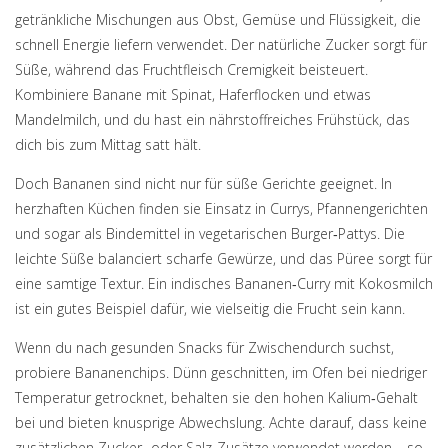
getränkliche Mischungen aus Obst, Gemüse und Flüssigkeit, die
schnell Energie liefern
verwendet. Der natürliche Zucker sorgt für
Süße, während das Fruchtfleisch Cremigkeit beisteuert.
Kombiniere Banane mit Spinat, Haferflocken und etwas
Mandelmilch, und du hast ein nährstoffreiches Frühstück, das
dich bis zum Mittag satt hält.
Doch Bananen sind nicht nur für süße Gerichte geeignet. In
herzhaften Küchen finden sie Einsatz in Currys, Pfannengerichten
und sogar als Bindemittel in vegetarischen Burger‑Pattys. Die
leichte Süße balanciert scharfe Gewürze, und das Püree sorgt für
eine samtige Textur. Ein indisches Bananen‑Curry mit Kokosmilch
ist ein gutes Beispiel dafür, wie vielseitig die Frucht sein kann.
Wenn du nach gesunden Snacks für Zwischendurch suchst,
probiere Bananenchips. Dünn geschnitten, im Ofen bei niedriger
Temperatur getrocknet, behalten sie den hohen Kalium‑Gehalt
bei und bieten knusprige Abwechslung. Achte darauf, dass keine
zusätzlichen Zucker‑ oder Salz‑Zusätze verwendet werden – so