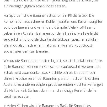
Das macht die Frucht zu einem guten Begleiter bei Diäten, die
auf niedrigen glykämischen Index setzen.
Für Sportler ist die Banane fast schon ein Pflicht‑Snack. Die
Kombination aus schnellen Kohlenhydraten und Kalium sorgt für
sofortige Energie und verhindert Krämpfe. Viele Profi‑Teams
geben ihren Athleten Bananen vor dem Training, weil sie leicht
verdaulich sind und gleichzeitig die Glykogenspeicher auffüllen.
Wenn du also nach einem natürlichen Pre‑Workout‑Boost
suchst, greif gern zur Banane.
Wie du die Banane am besten lagerst, spielt ebenfalls eine Rolle.
Reife Bananen können im Kühlschrank aufbewahrt werden – die
Schale wird zwar dunkel, das Fruchtfleisch bleibt aber frisch.
Unreife Früchte reifen bei Raumtemperatur nach; ein bisschen
Abstand zu anderen ethylen‑produzierenden Früchten verlängert
die Haltbarkeit. So hast du immer die richtige Reife für deine
Lieblingsrezepte.
In vielen Küchen wird die Banane als Basis für
Smoothies
,