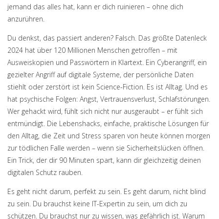
jemand das alles hat, kann er dich ruinieren – ohne dich
anzurühren.
Du denkst, das passiert anderen? Falsch. Das größte Datenleck
2024 hat über 120 Millionen Menschen getroffen – mit
Ausweiskopien und Passwörtern in Klartext. Ein
Cyberangriff
,
ein
gezielter Angriff auf digitale Systeme, der persönliche Daten
stiehlt oder zerstört
ist kein Science-Fiction. Es ist Alltag. Und es
hat psychische Folgen: Angst, Vertrauensverlust, Schlafstörungen.
Wer gehackt wird, fühlt sich nicht nur ausgeraubt – er fühlt sich
entmündigt. Die
Lebenshacks
,
einfache, praktische Lösungen für
den Alltag, die Zeit und Stress sparen
von heute können morgen
zur tödlichen Falle werden – wenn sie Sicherheitslücken öffnen.
Ein Trick, der dir 90 Minuten spart, kann dir gleichzeitig deinen
digitalen Schutz rauben.
Es geht nicht darum, perfekt zu sein. Es geht darum, nicht blind
zu sein. Du brauchst keine IT-Expertin zu sein, um dich zu
schützen. Du brauchst nur zu wissen, was gefährlich ist. Warum