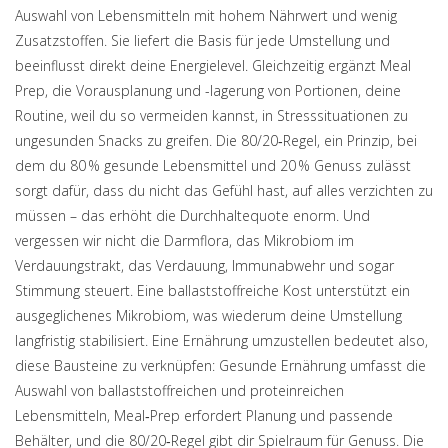
Auswahl von Lebensmitteln mit hohem Nährwert und wenig
Zusatzstoffen
. Sie liefert die Basis für jede Umstellung und
beeinflusst direkt deine Energielevel. Gleichzeitig ergänzt
Meal
Prep
,
die Vorausplanung und -lagerung von Portionen, deine
Routine
, weil du so vermeiden kannst, in Stresssituationen zu
ungesunden Snacks zu greifen. Die
80/20‑Regel
,
ein Prinzip, bei
dem du 80 % gesunde Lebensmittel und 20 % Genuss zulässt
sorgt dafür, dass du nicht das Gefühl hast, auf alles verzichten zu
müssen – das erhöht die Durchhaltequote enorm. Und
vergessen wir nicht die
Darmflora
,
das Mikrobiom im
Verdauungstrakt, das Verdauung, Immunabwehr und sogar
Stimmung steuert
. Eine ballaststoffreiche Kost unterstützt ein
ausgeglichenes Mikrobiom, was wiederum deine Umstellung
langfristig stabilisiert. Eine Ernährung umzustellen bedeutet also,
diese Bausteine zu verknüpfen: Gesunde Ernährung umfasst die
Auswahl von ballaststoffreichen und proteinreichen
Lebensmitteln, Meal‑Prep erfordert Planung und passende
Behälter, und die 80/20‑Regel gibt dir Spielraum für Genuss. Die