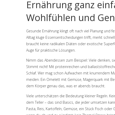
Ernährung ganz einfa
Wohlfühlen und Ge
Gesunde Ernährung klingt oft nach viel Planung und f
Alltag kluge Essensentscheidungen trifft, merkt schn
braucht keine radikalen Diäten oder exotische Super
Auge für praktische Lösungen.
Nimm das Abendessen zum Beispiel: Viele denken, si
Stimmt nicht! Mit proteinreichen und ballaststoffreic
Schlaf. Wer mag schon Aufwachen mit knurrendem Magen
meiden. Ein Omelett mit Gemüse, Magerquark mit Bee
dem Körper genau das, was er abends braucht.
Viele unterschätzen die Bedeutung kleiner Regeln. Ke
dem Teller – das sind Basics, die jeder umsetzen kan
Pasta, Reis, Kartoffeln, Gemüse, ein Stück Fisch ode