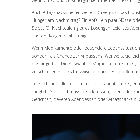
wenn du ab und zu sündigst: kein Thema! Stress bring
Auch Alltagshacks helfen weiter. Du vergisst das Früh
Hunger am Nachmittag? Ein Apfel, ein paar Nüsse ode
Selbst für Nachteulen gibt es Lösungen: Leichtes Aben
und der Magen bleibt ruhig.
Wenn Medikamente oder besondere Lebenssituationen 
sondern als Chance zur Anpassung. Wer weiß, vielleic
die dir guttun. Die Auswahl an Möglichkeiten ist riesi
zu schnellen Snacks für zwischendurch. Bleib offen un
Letztlich läuft alles darauf hinaus: Iss bunt, trinke g
möglich. Niemand muss perfekt essen, aber jeder ka
Gerichten, cleveren Abendessen oder Alltagshacks suchs