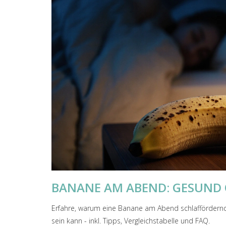
BANANE AM ABEND: GESUND 
Erfahre, warum eine Banane am Abend schlaffördernd, 
sein kann - inkl. Tipps, Vergleichstabelle und FAQ.