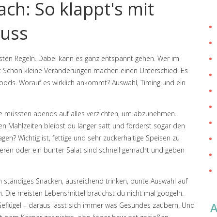
ch: So klappt's mit
nuss
esten Regeln. Dabei kann es ganz entspannt gehen. Wer im
ell: Schon kleine Veränderungen machen einen Unterschied. Es
foods. Worauf es wirklich ankommt? Auswahl, Timing und ein
e müssten abends auf alles verzichten, um abzunehmen.
hen Mahlzeiten bleibst du länger satt und förderst sogar den
? Wichtig ist, fettige und sehr zuckerhaltige Speisen zu
ren oder ein bunter Salat sind schnell gemacht und geben
in ständiges Snacken, ausreichend trinken, bunte Auswahl auf
n. Die meisten Lebensmittel brauchst du nicht mal googeln.
r Geflügel – daraus lässt sich immer was Gesundes zaubern. Und