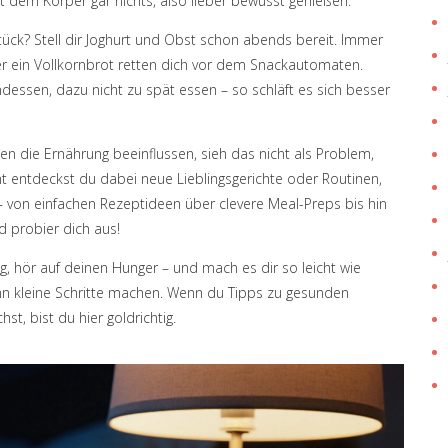
t dem Körper gar nichts, also lieber bewusst genießen.
stück? Stell dir Joghurt und Obst schon abends bereit. Immer
r ein Vollkornbrot retten dich vor dem Snackautomaten.
dessen, dazu nicht zu spät essen – so schläft es sich besser
die Ernährung beeinflussen, sieh das nicht als Problem,
ht entdeckst du dabei neue Lieblingsgerichte oder Routinen,
g – von einfachen Rezeptideen über clevere Meal-Preps bis hin
d probier dich aus!
enug, hör auf deinen Hunger – und mach es dir so leicht wie
nn kleine Schritte machen. Wenn du Tipps zu gesunden
t, bist du hier goldrichtig.