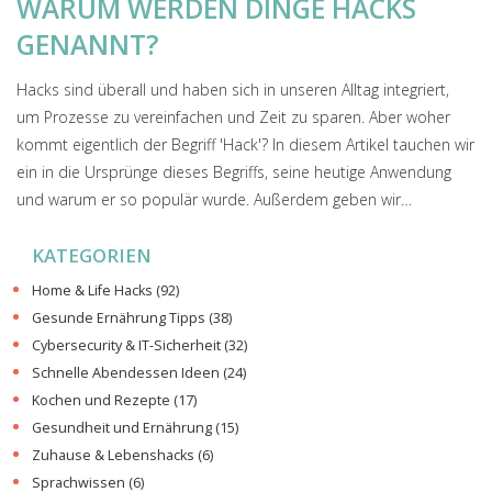
WARUM WERDEN DINGE HACKS
GENANNT?
Hacks sind überall und haben sich in unseren Alltag integriert,
um Prozesse zu vereinfachen und Zeit zu sparen. Aber woher
kommt eigentlich der Begriff 'Hack'? In diesem Artikel tauchen wir
ein in die Ursprünge dieses Begriffs, seine heutige Anwendung
und warum er so populär wurde. Außerdem geben wir
praktische Beispiele für beliebte Alltags-Hacks und wie sie Ihr
KATEGORIEN
Leben einfacher machen können. Lassen Sie uns gemeinsam
herausfinden, was einen Hack zu einem Hack macht und wie Sie
Home & Life Hacks
(92)
den Nutzen maximieren können.
Gesunde Ernährung Tipps
(38)
Cybersecurity & IT-Sicherheit
(32)
Schnelle Abendessen Ideen
(24)
Kochen und Rezepte
(17)
Gesundheit und Ernährung
(15)
Zuhause & Lebenshacks
(6)
Sprachwissen
(6)