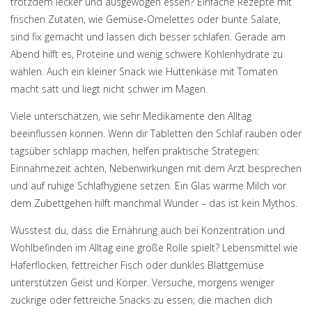
trotzdem lecker und ausgewogen essen? Einfache Rezepte mit
frischen Zutaten, wie Gemüse-Omelettes oder bunte Salate,
sind fix gemacht und lassen dich besser schlafen. Gerade am
Abend hilft es, Proteine und wenig schwere Kohlenhydrate zu
wählen. Auch ein kleiner Snack wie Hüttenkäse mit Tomaten
macht satt und liegt nicht schwer im Magen.
Viele unterschätzen, wie sehr Medikamente den Alltag
beeinflussen können. Wenn dir Tabletten den Schlaf rauben oder
tagsüber schlapp machen, helfen praktische Strategien:
Einnahmezeit achten, Nebenwirkungen mit dem Arzt besprechen
und auf ruhige Schlafhygiene setzen. Ein Glas warme Milch vor
dem Zubettgehen hilft manchmal Wunder – das ist kein Mythos.
Wusstest du, dass die Ernährung auch bei Konzentration und
Wohlbefinden im Alltag eine große Rolle spielt? Lebensmittel wie
Haferflocken, fettreicher Fisch oder dunkles Blattgemüse
unterstützen Geist und Körper. Versuche, morgens weniger
zuckrige oder fettreiche Snacks zu essen; die machen dich