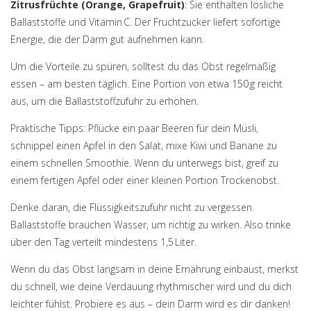
Zitrusfrüchte (Orange, Grapefruit)
: Sie enthalten lösliche
Ballaststoffe und Vitamin C. Der Fruchtzucker liefert sofortige
Energie, die der Darm gut aufnehmen kann.
Um die Vorteile zu spüren, solltest du das Obst regelmäßig
essen – am besten täglich. Eine Portion von etwa 150 g reicht
aus, um die Ballaststoffzufuhr zu erhöhen.
Praktische Tipps: Pflücke ein paar Beeren für dein Müsli,
schnippel einen Apfel in den Salat, mixe Kiwi und Banane zu
einem schnellen Smoothie. Wenn du unterwegs bist, greif zu
einem fertigen Apfel oder einer kleinen Portion Trockenobst.
Denke daran, die Flüssigkeitszufuhr nicht zu vergessen.
Ballaststoffe brauchen Wasser, um richtig zu wirken. Also trinke
über den Tag verteilt mindestens 1,5 Liter.
Wenn du das Obst langsam in deine Ernährung einbaust, merkst
du schnell, wie deine Verdauung rhythmischer wird und du dich
leichter fühlst. Probiere es aus – dein Darm wird es dir danken!