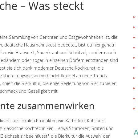
che – Was steckt
eine Sammlung von Gerichten und Essgewohnheiten ist, die
en
,
deutsche Hausmannskost
bedeutet, bist du hier genau
iker wie Bratwurst, Sauerkraut und Schnitzel, sondern auch
desländern oder sogar in einzelnen Dörfern entstanden sind
 lässt sie sich dank moderner
Deutsche Kochkunst
,
die
 Zubereitungsweisen verbindet
flexibel an neue Trends
, spielt die
Bierkultur
,
die enge Begleitung von Bier zu vielen
eschmack und Geselligkeit
mit.
mente zusammenwirken
e oft aus lokalen Produkten wie Kartoffeln, Kohl und
n* klassische Kochtechniken – etwa Schmoren, Braten und
leichzeitig *beeinflusst* die Bierkultur die Auswahl der