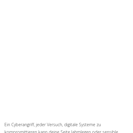
Ein
Cyberangriff
,
jeder Versuch, digitale Systeme zu
kompromittieren
kann deine Seite lahmlegen oder sensible