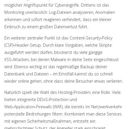
möglicher Angriffspunkt für Cyberangriffe. Drittens ist das
Monitoring unerlässlich: Log‑Dateien analysieren, Anomalien
erkennen und sofort reagieren verhindert, dass ein kleiner
Einbruch zu einem großen Datenverlust führt.
Ein weiterer zentraler Punkt ist das Content‑Security‑Policy
(CSP)‑Header-Setup. Durch klare Vorgaben, welche Skripte
ausgeführt werden dürfen, blockierst du viele gängige
XSS‑Attacken, bei denen Malware in deine Seite eingeschleust
wird. Ebenso wichtig ist das regelmäßige Backup deiner
Datenbank und Dateien – im Ernstfall kannst du so schnell
wieder online gehen, ohne dass deine Besucher etwas verlieren.
Natürlich spielt die Wahl des Hosting‑Providers eine Rolle. Viele
bieten integrierte DDoS‑Protection und
Web‑Application‑Firewalls (WAF), die bereits im Netzwerkverkehr
potenzielle Bedrohungen filtern. Kombiniert man diese Services
mit eigenen Sicherheitsmaßnahmen, entsteht ein
mehrschichtiger Schutz, der Angreifer stark einschränkt.