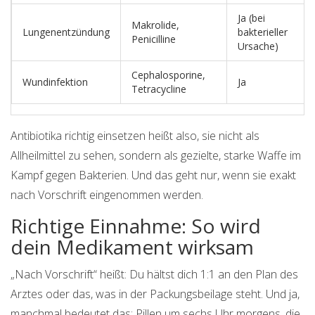
Ja (bei
Makrolide,
Lungenentzündung
bakterieller
Penicilline
Ursache)
Cephalosporine,
Wundinfektion
Ja
Tetracycline
Antibiotika richtig einsetzen heißt also, sie nicht als
Allheilmittel zu sehen, sondern als gezielte, starke Waffe im
Kampf gegen Bakterien. Und das geht nur, wenn sie exakt
nach Vorschrift eingenommen werden.
Richtige Einnahme: So wird
dein Medikament wirksam
„Nach Vorschrift“ heißt: Du hältst dich 1:1 an den Plan des
Arztes oder das, was in der Packungsbeilage steht. Und ja,
manchmal bedeutet das: Pillen um sechs Uhr morgens, die