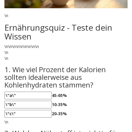
\n
Ernährungsquiz - Teste dein
Wissen
\n
\n
\n
\n
\n
\n
\n
\n
\n
\n
\n
1. Wie viel Prozent der Kalorien
sollten idealerweise aus
Kohlenhydraten stammen?
45‑65%
10‑35%
20‑35%
\n