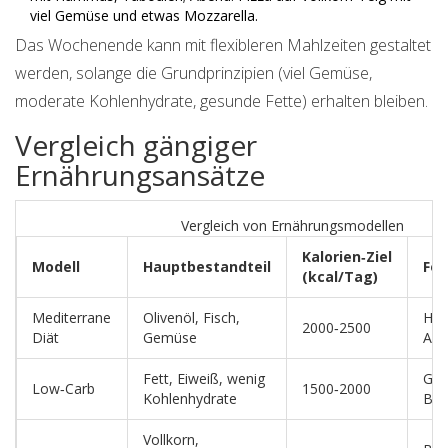
viel Gemüse und etwas Mozzarella.
Das Wochenende kann mit flexibleren Mahlzeiten gestaltet
werden, solange die Grundprinzipien (viel Gemüse,
moderate Kohlenhydrate, gesunde Fette) erhalten bleiben.
Vergleich gängiger
Ernährungsansätze
Vergleich von Ernährungsmodellen
Kalorien‑Ziel
Modell
Hauptbestandteil
Fo
(kcal/Tag)
Mediterrane
Olivenöl, Fisch,
Her
2000‑2500
Diät
Gemüse
Ant
Fett, Eiweiß, wenig
Gew
Low‑Carb
1500‑2000
Kohlenhydrate
Blut
Vollkorn,