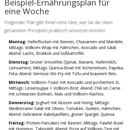
Beispiel‑Ernährungsplan für
eine Woche
Folgender Plan gibt Ihnen eine Idee, wie Sie die oben
genannten Prinzipien praktisch umsetzen können:
Montag:
Haferflocken mit Beeren, Chiasamen und Mandeln;
Mittags: Vollkorn‑Wrap mit Hähnchen, Avocado und Salat;
Abend: Lachs, Brokkoli und Süßkartoffel.
Dienstag:
Grüner Smoothie (Spinat, Banane, Hafermilch,
Leinsamen); Mittags: Quinoa‑Bowl mit Kichererbsen, Paprika,
Feta; Abend: Gemüse‑Stir‑Fry mit Tofu und braunem Reis.
Mittwoch:
Vollkorn‑Toast mit Avocado und pochiertem Ei;
Mittags: Linsensuppe + Vollkorn‑Brot; Abend: Chili sin Carne
mit schwarzen Bohnen, Mais und Vollkorn‑Nachos.
Donnerstag:
Joghurt mit Nüssen und Honig; Mittags:
Mediterraner Salat mit Oliven, Tomaten, Gurken, Hähnchen;
Abend: Gebratene Kabeljaufilets, grüner Spargel, Quinoa.
Freitag:
Protein‑Pancakes mit Beeren; Mittags: Falafel‑Bowl
mit Hummus, Tabouleh; Abend: Pizza auf Vollkorn‑Teig mit