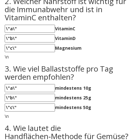
2. Welcher Nährstoff ist wichtig für
die Immunabwehr und ist in
VitaminC enthalten?
VitaminC
VitaminD
Magnesium
\n
3. Wie viel Ballaststoffe pro Tag
werden empfohlen?
mindestens 10g
mindestens 25g
mindestens 50g
\n
4. Wie lautet die
Handflächen‑Methode für Gemüse?